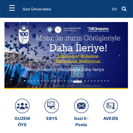
☰
Dil Seçiniz 
Gazi Üniversitesi
EN
Önceki
Sonrak
rüşleriyle Daha İleriye
GUZEM
EBYS
Gazi E-
AVESİS
ÖYS
Posta