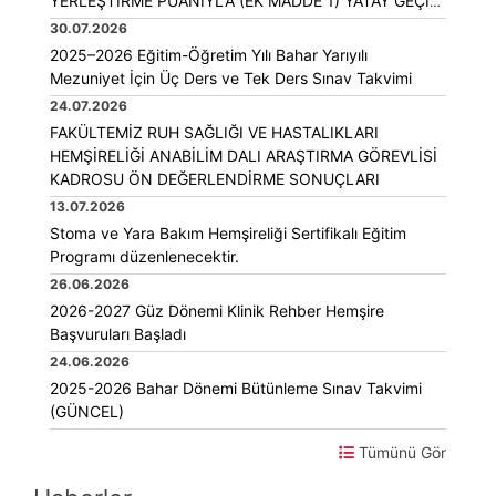
YERLEŞTİRME PUANIYLA (EK MADDE 1) YATAY GEÇİŞ
KILAVUZU
30.07.2026
2025–2026 Eğitim-Öğretim Yılı Bahar Yarıyılı
Mezuniyet İçin Üç Ders ve Tek Ders Sınav Takvimi
24.07.2026
FAKÜLTEMİZ RUH SAĞLIĞI VE HASTALIKLARI
HEMŞİRELİĞİ ANABİLİM DALI ARAŞTIRMA GÖREVLİSİ
KADROSU ÖN DEĞERLENDİRME SONUÇLARI
13.07.2026
Stoma ve Yara Bakım Hemşireliği Sertifikalı Eğitim
Programı düzenlenecektir.
26.06.2026
2026-2027 Güz Dönemi Klinik Rehber Hemşire
Başvuruları Başladı
24.06.2026
2025-2026 Bahar Dönemi Bütünleme Sınav Takvimi
(GÜNCEL)
Tümünü Gör