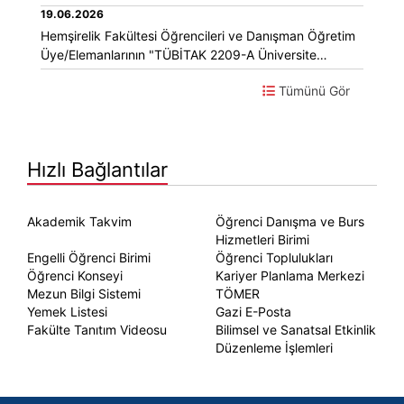
Etkinliği Gerçekleştirildi
19.06.2026
Hemşirelik Fakültesi Öğrencileri ve Danışman Öğretim
Üye/Elemanlarının "TÜBİTAK 2209-A Üniversite
Öğrencileri Araştırma Projeleri Destekleme Programı"
Tümünü Gör
Proje Başarısı
Hızlı Bağlantılar
Akademik Takvim
Öğrenci Danışma ve Burs
Hizmetleri Birimi
Engelli Öğrenci Birimi
Öğrenci Toplulukları
Öğrenci Konseyi
Kariyer Planlama Merkezi
Mezun Bilgi Sistemi
TÖMER
Yemek Listesi
Gazi E-Posta
Fakülte Tanıtım Videosu
Bilimsel ve Sanatsal Etkinlik
Düzenleme İşlemleri